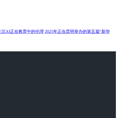
沉AI正在教育中的伦理
2025年正在昆明举办的第五届“新华