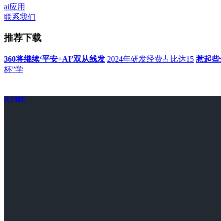
ai应用
联系我们
推荐下载
360将继续‘平安+AI’双从线发
2024年研发经费占比达15
惹起些
杯”学
关于我们