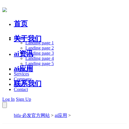
首页
关于我们
Home
Landing page 1
Landing page 2
ai资讯
Landing page 3
Landing page 4
Landing page 5
ai应用
About Us
Services
Company
联系我们
Blog
Contact
Log In
Sign Up
bifa·必发官方网站
>
ai应用
>