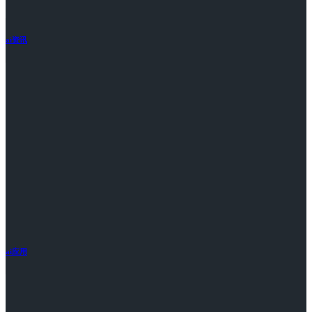
ai资讯
ai应用