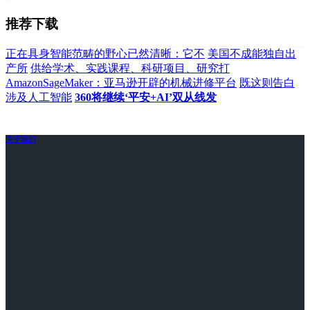
推荐下载
正在具身智能范畴的野心已然清晰：它不
美国不成能独自出
产所
供给学术、实践课程、科研项目、研究打
AmazonSageMaker：亚马逊开辟的机械进修平台
既这则告白
涉及人工智能
360将继续‘平安+AI’双从线发
关于我们