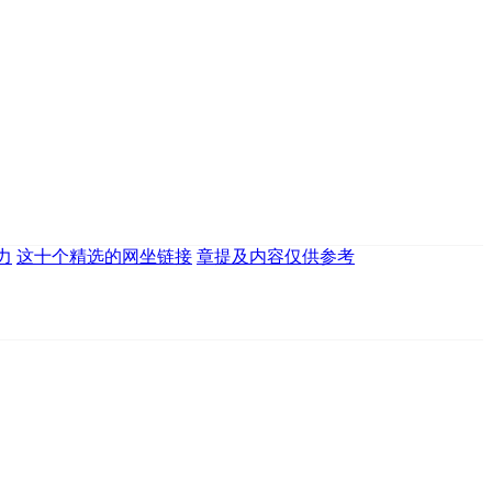
力
这十个精选的网坐链接
章提及内容仅供参考