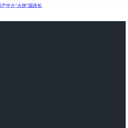
房产中介“火拼”国庆长