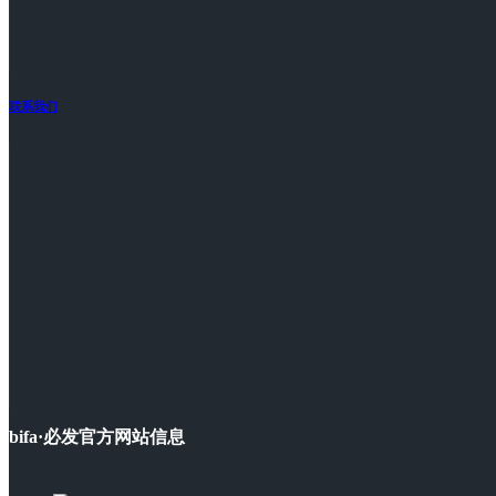
联系我们
bifa·必发官方网站信息