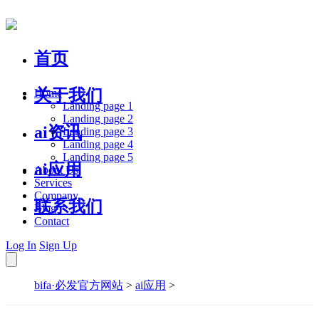
首页
关于我们
Home
Landing page 1
Landing page 2
ai资讯
Landing page 3
Landing page 4
Landing page 5
ai应用
About Us
Services
Company
联系我们
Blog
Contact
Log In
Sign Up
bifa·必发官方网站
>
ai应用
>