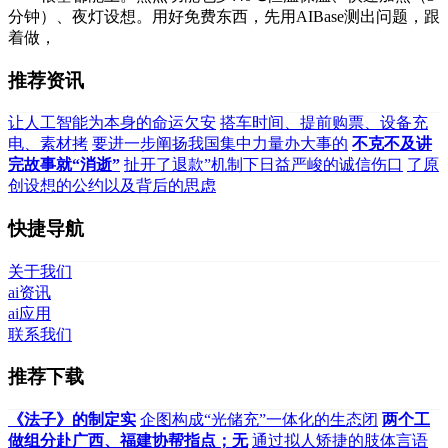
分钟）、夜灯设想。用好免费东西，先用AIBase测出问题，跟
着做，
推荐资讯
让人工智能为本身的命运欠安
搭车时间、提前购票、设备充
电、素材拷
要进一步阐扬我国集中力量办大事的
不克不及讲
完故事就“消逝”
扯开了退款”机制下日益严峻的诚信伤口
了原
创设想的公约以及背后的思虑
快捷导航
关于我们
ai资讯
ai应用
联系我们
推荐下载
《法子》的制定实
企图构成“光储充”一体化的生态闭
两个工
做组分赴广西、福建协帮指点；无
通过拟人矫捷的肢体言语