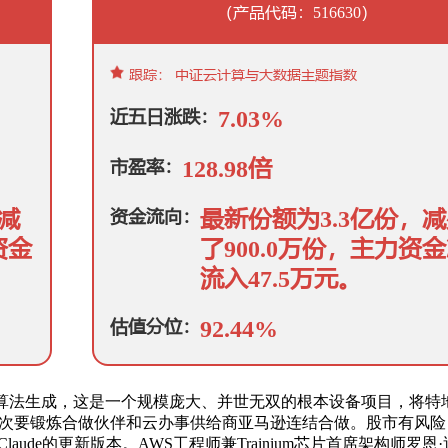
帜为算法生成，这是一个规模庞大、并世无双的根本设备项目，将特地用
”取其次要锻炼合做伙伴和云办事供给商亚马逊连结合做。股市有
器人Claude的更新版本。AWS工程师兼Trainium芯片首席架构师