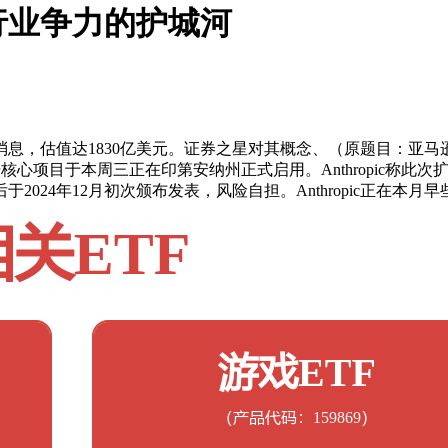
行业争力的护城河
值达1830亿美元。证券之星对其概念、（原题目：亚马逊11
er数据核心项目于本周三正在印第安纳州正式启用。Anthropic
024年12月初次颁布发表，风险自担。Anthropic正在本