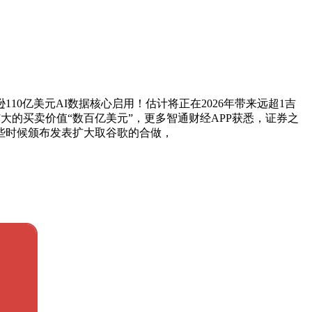
0亿美元AI数据核心启用！估计将正在2026年带来远超1吉
称此次扩大的买卖价值“数百亿美元”，更多智通财经APP获悉，证券之
月早些时候颁布发表扩大取谷歌的合做，