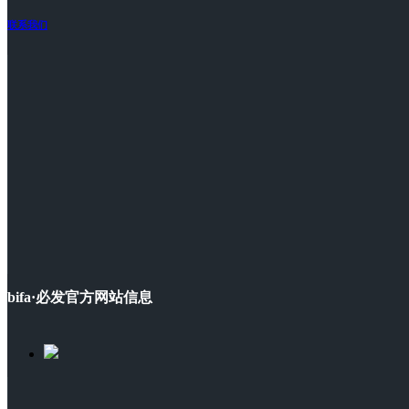
联系我们
bifa·必发官方网站信息