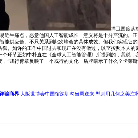
捍卫国度从
平易近生痛点，恶意他国人工智能成长；意义将是十分严沉的。正
工智能供应链。不只关系到此次峰会的具体成效。但我们实现它
防御。如许的工作中国过去和现正在没有做过，以至按照本人的
一个环节正如中朴直在《全球人工智能管理》所提到的，我说，
变，“戎行臂章反映了一个戎行的文化，盾牌暗示了什么？卡莱
长诈骗商界
大阪世博会中国馆深圳勾当周送来
型则用几何之美注