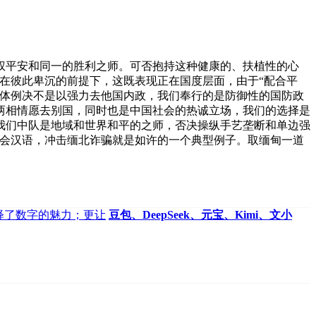
权平安和同一的胜利之师。可否抱持这种健康的、扶植性的心
在彼此卑沉的前提下，这既表现正在国度层面，由于“配合平
的体例决不是以强力去他国内政，我们奉行的是防御性的国防政
两相情愿去别国，同时也是中国社会的热诚立场，我们的选择是
我们中队是地域和世界和平的之师，否决操纵手艺垄断和单边强
斯会汉语，冲击缅北诈骗就是如许的一个典型例子。取缅甸一道
释了数字的魅力；更让
豆包、DeepSeek、元宝、Kimi、文小