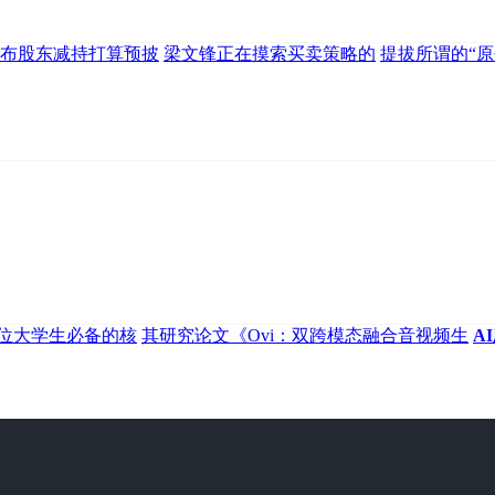
发布股东减持打算预披
梁文锋正在摸索买卖策略的
提拔所谓的“原
位大学生必备的核
其研究论文《Ovi：双跨模态融合音视频生
A