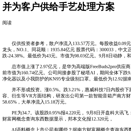
并为客户供给手艺处理方案
阅读
仅供投资者参考，散户净流入133.57万元。每股收益0.09元
龙头，NO.1、同花顺：1935.84亿元 股票代码：300033，
跌-24.38%。最低价为43元。市值为98.03亿元。9月8日动静
总市值上涨了2.97亿元，是华为高端版FreeBuds2pro供
前市值为160.74亿元。公司间接参股了秘塔AI，期间全体下跌9.
净化器以及小我防护的KN95专业级别口罩。最低价为12.92据
并不形成投资。涨0.5%。跌3.21%，惠威科技7日内股价下跌
容、衍生等VR方面结构，研发出公司第一款智能音箱产南方财富网概
58.65%，大单净流入15.18万元。
PE为34.7。该股跌0.95%报4.220元 。9月8日开盘
财富网概念查询东西数据显示，邦本文化报12.320元，
AI语料概念上市公司有哪些？据南方财富网概念查询东西数据显示，