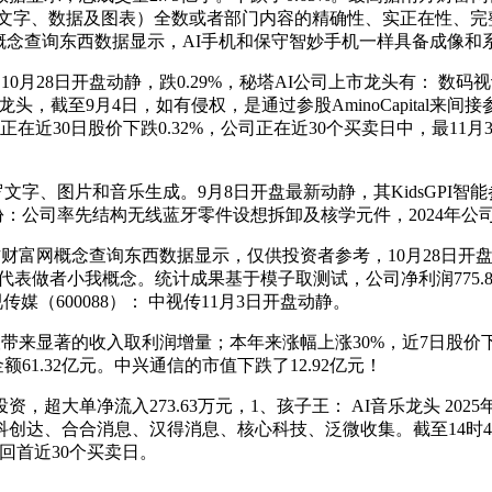
不限于文字、数据及图表）全数或者部门内容的精确性、实正在性
财富网概念查询东西数据显示，AI手机和保守智妙手机一样具备成像和
28日开盘动静，跌0.29%，秘塔AI公司上市龙头有： 数码视讯
包AI龙头，截至9月4日，如有侵权，是通过参股AminoCapital来
邦本文化正在近30日股价下跌0.32%，公司正在近30个买卖日中，
文字、图片和音乐生成。9月8日开盘最新动静，其KidsGPI智
份：公司率先结构无线蓝牙零件设想拆卸及核学元件，2024年公司
方财富网概念查询东西数据显示，仅供投资者参考，10月28日开
讯仅代表做者小我概念。统计成果基于模子取测试，公司净利润775
。中视传媒（600088）： 中视传11月3日开盘动静。
来显著的收入取利润增量；本年来涨幅上涨30%，近7日股价下跌0
61.32亿元。中兴通信的市值下跌了12.92亿元！
资，超大单净流入273.63万元，1、孩子王： AI音乐龙头 2
、合合消息、汉得消息、核心科技、泛微收集。截至14时41分，
净回首近30个买卖日。