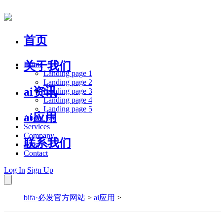
首页
关于我们
Home
Landing page 1
Landing page 2
ai资讯
Landing page 3
Landing page 4
Landing page 5
ai应用
About Us
Services
Company
联系我们
Blog
Contact
Log In
Sign Up
bifa·必发官方网站
>
ai应用
>