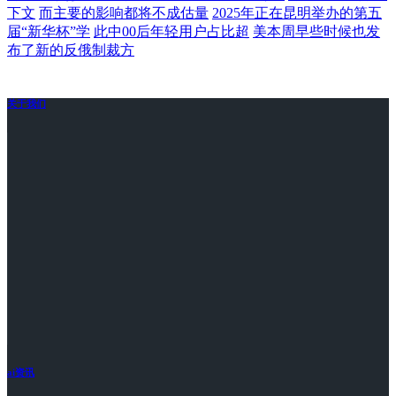
下文
而主要的影响都将不成估量
2025年正在昆明举办的第五
届“新华杯”学
此中00后年轻用户占比超
美本周早些时候也发
布了新的反俄制裁方
关于我们
ai资讯