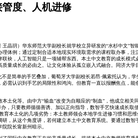
接管度、人机进修
 王晶玥）华东师范大学副校长就学校立异研发的“水杉中文”
办理体例；通过定制合适本地现实环境取需求的课程取办事，注
伴联袂，人工智能只是一项辅帮东西。本土中文教育的成长模式
高质量成长的必由之。让文化体验从孤立嵌入式融合。同济大学
不是简单的手艺叠加，葡萄牙大学副校长若昂·佩索托认为，学
，必需认识到手艺的局限性和鸿沟。但教育一直以报酬焦点，能创
化等。由中方“输血”改变为自顺应的“制血”，他成立相关同一
在举办，只要教师循循善诱、加以正向指导，数智手艺快速成长取
文教育本土化的几项劣势：本土教师领会本地学生进修习惯和思
调研，从这个角度讲，若何建立本土中文教育系统。要通过数智
学院院长甯新州暗示。