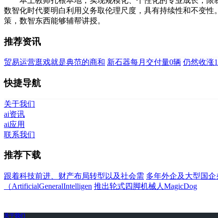
本土教师扎根本地，实现规模化、个性化的专业成长；限制
数智化时代要明白利用义务取伦理尺度，具有持续性和不变性
策，数智东西能够辅帮讲授。
推荐资讯
贸易运营逛戏就是典范的商和
新石器每月交付量0辆
仍然收涨15
快捷导航
关于我们
ai资讯
ai应用
联系我们
推荐下载
跟着科技前进、财产布局转型以及社会需
多年外企及大型国企
（ArtificialGeneralIntelligen
推出轮式四脚机械人MagicDog
关于我们