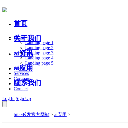
首页
关于我们
Home
Landing page 1
Landing page 2
ai资讯
Landing page 3
Landing page 4
Landing page 5
ai应用
About Us
Services
Company
联系我们
Blog
Contact
Log In
Sign Up
bifa·必发官方网站
>
ai应用
>