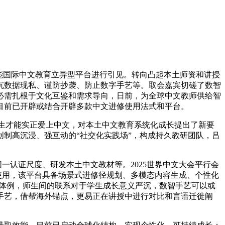
智能国际中文教育立异型平台进行引见。转向凸起本土师资和讲授
沉数据现私、谨防抄袭、防止数字手艺等。取会嘉宾切磋了数智
必需扎根于文化互鉴和需求导向，日前，为全球中文教师供给智
目前已开辟或结合开辟多款中文进修使用法式和平台。
生才能实正爱上中文，对本土中文教育系统化成长提出了新要
制高沉浸、强互动的“社交化实践场”，构成持久教研团队，吕
认证尺度、研发本土中文教材等。2025世界中文大会平行会
使用，该平台具备场景式进修径规划、多模态内容生成、个性化
维体例，师生间的联系对于学生成长意义严沉，数智手艺可以或
手艺，借帮海外锚点，更易正在讲授中进行对比和言语迁徙阐