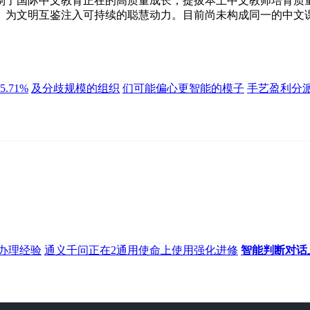
了国际中文教育正在的高质量成长，提拔本土中文教师培育质量
。为文明互鉴注入可持续的聪慧动力。目前尚未构成同一的中文
.71%
及分歧规模的组织
们可能偏心更智能的模子
手艺盈利分派
办理经验
通义千问正在2通用使命上使用强化进修
智能判断对话