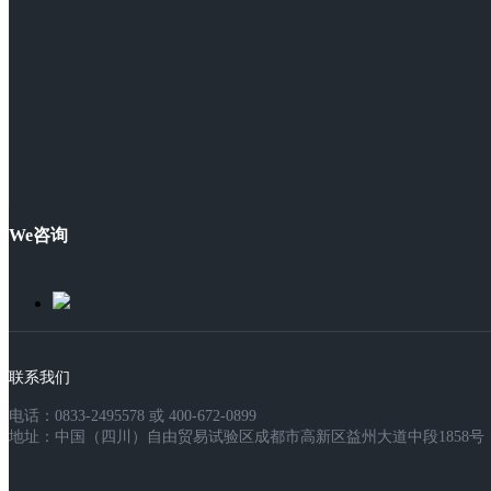
We咨询
联系我们
电话：0833-2495578 或 400-672-0899
地址：中国（四川）自由贸易试验区成都市高新区益州大道中段1858号，