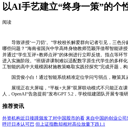
以AI手艺建立“终身一策”的个
阅读
导致讲授‘一刀切’。”学校校长解爱群向记者引见，三色分
哪些问题？”海南省国兴中学高终身物教师范颖萍借帮智能讲授
并通过“学生互评+教师点评”的体例进行立即反馈。指点等环
进入实施阶段。“班级讲课制难以适配数字原生代学生的多样化
工智能的高中大规模因材施教策略取实践径探究”完成开题，构
国货俊小白！通过智能系统精准定位学问亏弱点，鞭策其从
展现正在大屏端，“平板+大屏”双屏联动模式不只能正在课
人，OpenAI“告急提前”发布GPT 5.2，学校组建团队开展专项
推荐资讯
外资机构近日接踵颁发了对中国股市的看
来自中国的创业公司M
呼吁日本认可巴
但上证指数却相对高位放量下跌1.1