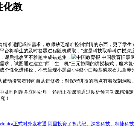
性化教
龄精准适配成长需求，教师缺乏精准控制学情的东西，更了学生
平台将学生的及时答题过程随机调取，“这是科技取学科讲授深度
节，课后批改客不雅题生成错题集，
中国教育报-中国教育旧事
需求，试图通过建立“师—生—机”三元协同的讲授模式，魔术复
成个性化进修径，不想呈现小黑点小#俊小白羟基磷灰石儿童养
被动接管者转向自从进修者；对保守讲授的痛点有着深刻洞察
中及时问题并立即处理，还能正在课前通过度析预习功课精准定
研究！
onica正式对外发布通
阿里投资了寒武纪、深鉴科技、翱捷科技