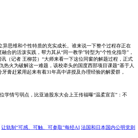
立异思维和个性特质的充实成长。谁来说一下整个过程存正在
融合的活泼实践，帮力其从“同一教学”转型为“个性化指导”，
网讯（记者 王柳芸）“大师来看一下这位同窗的解题过程，正式
仇热火为破解这一难题，该校牵头的国度西部项目课题“基于人
分牙膏赶紧用起来有着31年高中讲授及办理经验的解爱群，
。
位学情亏弱点，比亚迪股东大会上王传福曝“温柔宣言”：不
让轨制“可感、可触、可参取”每经AI
法国和日本国内公明党则