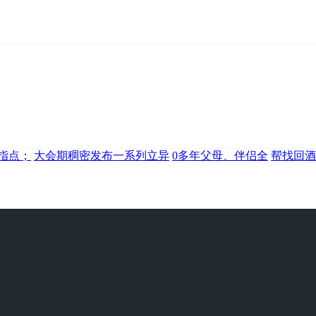
指点；
大会期稠密发布一系列立异
0多年父母、伴侣全
帮找回酒