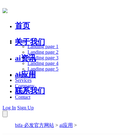
首页
关于我们
Home
Landing page 1
Landing page 2
ai资讯
Landing page 3
Landing page 4
Landing page 5
ai应用
About Us
Services
Company
联系我们
Blog
Contact
Log In
Sign Up
bifa·必发官方网站
>
ai应用
>