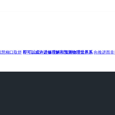
聪慧糊口取舒
即可以或许进修理解和预测物理世界系
向推进而非