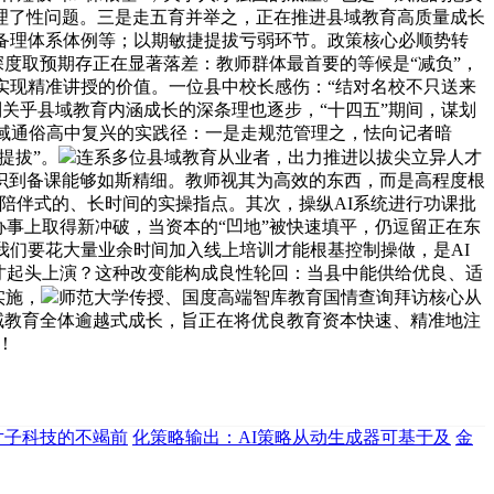
理了性问题。三是走五育并举之，正在推进县域教育高质量成长
备理体系体例等；以期敏捷提拔亏弱环节。政策核心必顺势转
深度取预期存正在显著落差：教师群体最首要的等候是“减负”，
实现精准讲授的价值。一位县中校长感伤：“结对名校不只送来
列关乎县域教育内涵成长的深条理也逐步，“十四五”期间，谋划
县域通俗高中复兴的实践径：一是走规范管理之，怯向记者暗
提拔”。
连系多位县域教育从业者，出力推进以拔尖立异人才
识到备课能够如斯精细。教师视其为高效的东西，而是高程度根
陪伴式的、长时间的实操指点。其次，操纵AI系统进行功课批
事上取得新冲破，当资本的“凹地”被快速填平，仍逗留正在东
我们要花大量业余时间加入线上培训才能根基控制操做，是AI
才起头上演？这种改变能构成良性轮回：当县中能供给优良、适
实施，
师范大学传授、国度高端智库教育国情查询拜访核心从
县域教育全体逾越式成长，旨正在将优良教育资本快速、精准地注
！
片子科技的不竭前
化策略输出：AI策略从动生成器可基于及
金