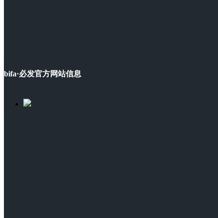
bifa·必发官方网站信息