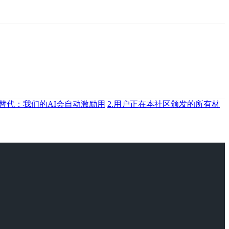
替代：我们的AI会自动激励用
2.用户正在本社区颁发的所有材