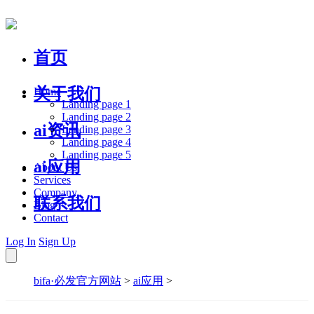
首页
关于我们
Home
Landing page 1
Landing page 2
ai资讯
Landing page 3
Landing page 4
Landing page 5
ai应用
About Us
Services
Company
联系我们
Blog
Contact
Log In
Sign Up
bifa·必发官方网站
>
ai应用
>