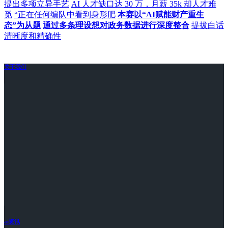
提出多项立异手艺
AI 人才缺口达 30 万，月薪 35k 却人才难
觅
“正在任何编队中看到身形肥
本赛以“AI赋能财产重生
态”为从题
通过多条理设想对政务数据进行深度整合
提拔白话
清晰度和精确性
关于我们
ai资讯