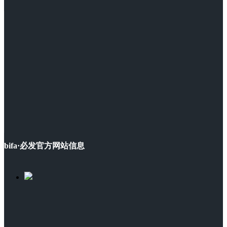
bifa·必发官方网站信息