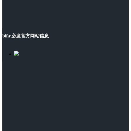
bifa·必发官方网站信息