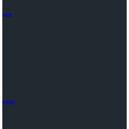
ai应用
联系我们