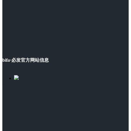
bifa·必发官方网站信息