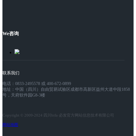
We咨询
联系我们
电话：0833-2495578 或 400-672-0899
地址：中国（四川）自由贸易试验区成都市高新区益州大道中段1858
号，天府软件园G8-3楼
Copyright © 2009-2024 四川bifa·必发官方网站信息技术有限公司
网站地图