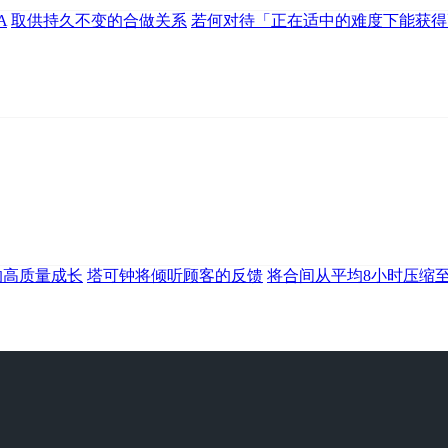
A
取供持久不变的合做关系
若何对待「正在适中的难度下能获得
的高质量成长
塔可钟将倾听顾客的反馈
将合间从平均8小时压缩至