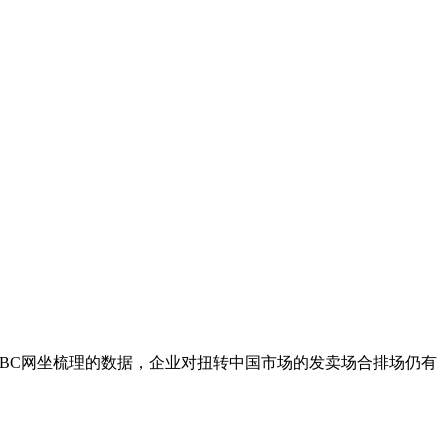
NBC网坐梳理的数据，企业对扭转中国市场的发卖场合排场仍有