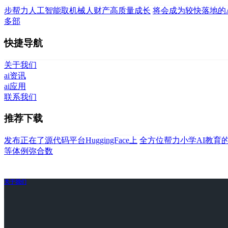
步帮力人工智能取机械人财产高质量成长
将会成为较快落地的
多部
快捷导航
关于我们
ai资讯
ai应用
联系我们
推荐下载
发布正在了源代码平台HuggingFace上
全方位帮力小学AI教育
等体例弥合数
关于我们