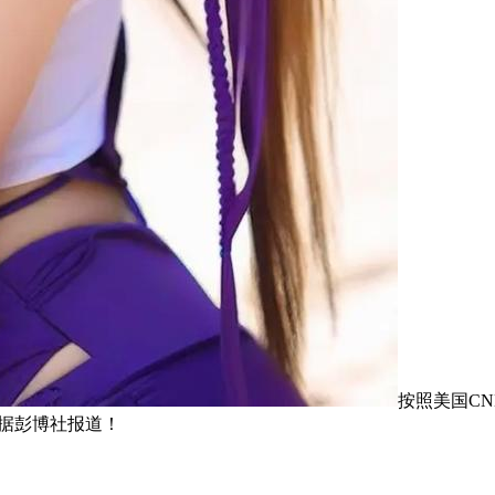
按照美国C
，据彭博社报道！