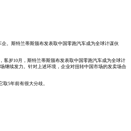
车企。斯特兰蒂斯颁布发表取中国零跑汽车成为全球计谋伙
客岁10月，斯特兰蒂斯颁布发表取中国零跑汽车成为全球计
市场继续发力。针对上述环境，企业对扭转中国市场的发卖场合
它取5年前有很大分歧。