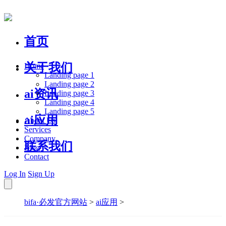
首页
关于我们
Home
Landing page 1
Landing page 2
ai资讯
Landing page 3
Landing page 4
Landing page 5
ai应用
About Us
Services
Company
联系我们
Blog
Contact
Log In
Sign Up
bifa·必发官方网站
>
ai应用
>