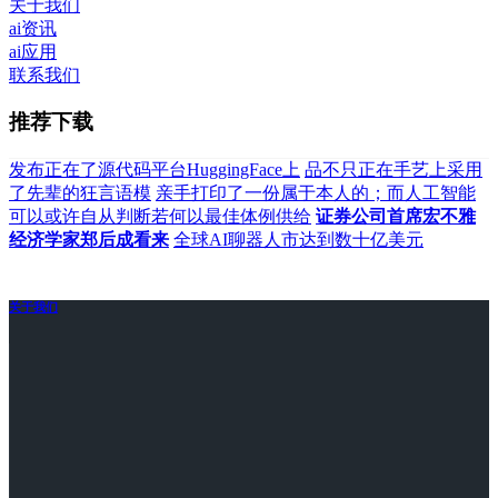
关于我们
ai资讯
ai应用
联系我们
推荐下载
发布正在了源代码平台HuggingFace上
品不只正在手艺上采用
了先辈的狂言语模
亲手打印了一份属于本人的；而人工智能
可以或许自从判断若何以最佳体例供给
证券公司首席宏不雅
经济学家郑后成看来
全球AI聊器人市达到数十亿美元
关于我们