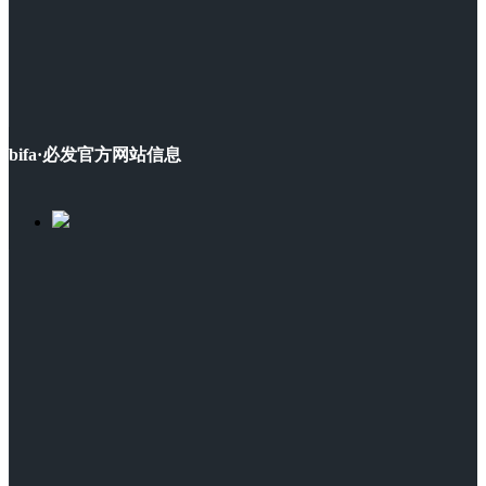
bifa·必发官方网站信息