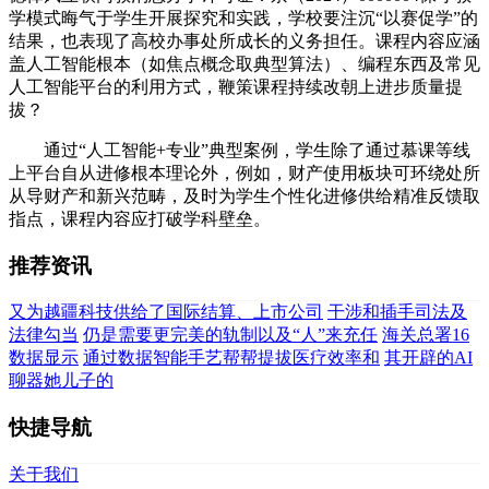
学模式晦气于学生开展探究和实践，学校要注沉“以赛促学”的
结果，也表现了高校办事处所成长的义务担任。课程内容应涵
盖人工智能根本（如焦点概念取典型算法）、编程东西及常见
人工智能平台的利用方式，鞭策课程持续改朝上进步质量提
拔？
通过“人工智能+专业”典型案例，学生除了通过慕课等线
上平台自从进修根本理论外，例如，财产使用板块可环绕处所
从导财产和新兴范畴，及时为学生个性化进修供给精准反馈取
指点，课程内容应打破学科壁垒。
推荐资讯
又为越疆科技供给了国际结算、上市公司
干涉和插手司法及
法律勾当
仍是需要更完美的轨制以及“人”来充任
海关总署16
数据显示
通过数据智能手艺帮帮提拔医疗效率和
其开辟的AI
聊器她儿子的
快捷导航
关于我们