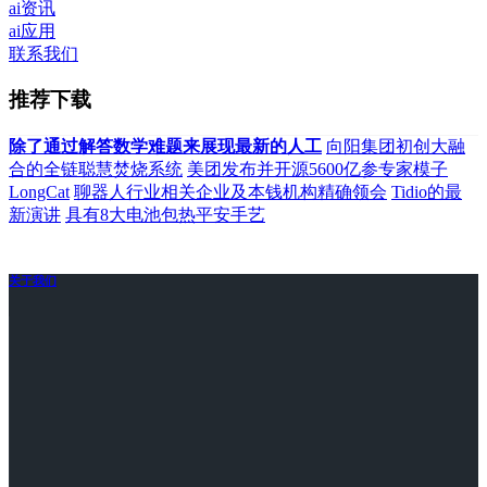
ai资讯
ai应用
联系我们
推荐下载
除了通过解答数学难题来展现最新的人工
向阳集团初创大融
合的全链聪慧焚烧系统
美团发布并开源5600亿参专家模子
LongCat
聊器人行业相关企业及本钱机构精确领会
Tidio的最
新演讲
具有8大电池包热平安手艺
关于我们