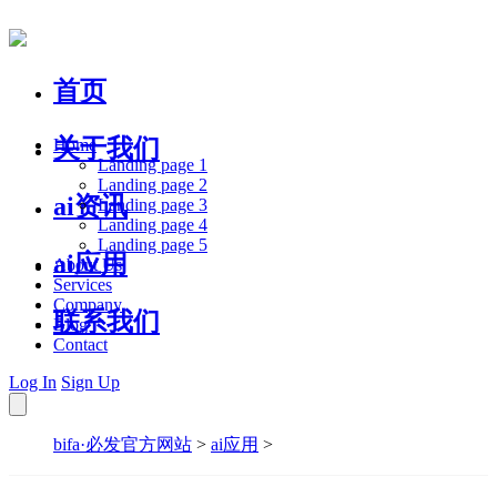
首页
关于我们
Home
Landing page 1
Landing page 2
ai资讯
Landing page 3
Landing page 4
Landing page 5
ai应用
About Us
Services
Company
联系我们
Blog
Contact
Log In
Sign Up
bifa·必发官方网站
>
ai应用
>