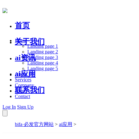
首页
关于我们
Home
Landing page 1
Landing page 2
ai资讯
Landing page 3
Landing page 4
Landing page 5
ai应用
About Us
Services
Company
联系我们
Blog
Contact
Log In
Sign Up
bifa·必发官方网站
>
ai应用
>