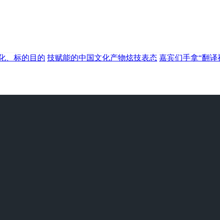
化、标的目的
技赋能的中国文化产物炫技表态
嘉宾们手拿“翻译