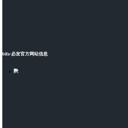
bifa·必发官方网站信息