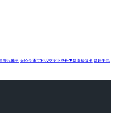
将来斥地更
无论是通过对话交换业成长仍是协帮做出
是居平易