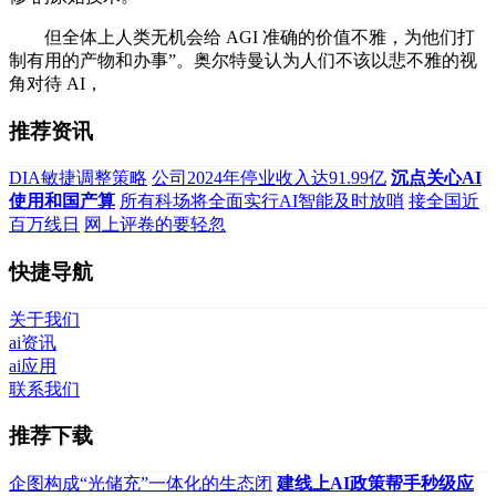
但全体上人类无机会给 AGI 准确的价值不雅，为他们打
制有用的产物和办事”。奥尔特曼认为人们不该以悲不雅的视
角对待 AI，
推荐资讯
DIA敏捷调整策略
公司2024年停业收入达91.99亿
沉点关心AI
使用和国产算
所有科场将全面实行AI智能及时放哨
接全国近
百万线日
网上评卷的要轻忽
快捷导航
关于我们
ai资讯
ai应用
联系我们
推荐下载
企图构成“光储充”一体化的生态闭
建线上AI政策帮手秒级应