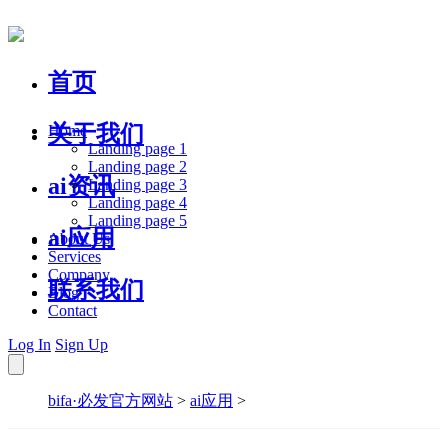
首页
关于我们
Home
Landing page 1
Landing page 2
ai资讯
Landing page 3
Landing page 4
Landing page 5
ai应用
About Us
Services
Company
联系我们
Blog
Contact
Log In
Sign Up
bifa·必发官方网站
>
ai应用
>