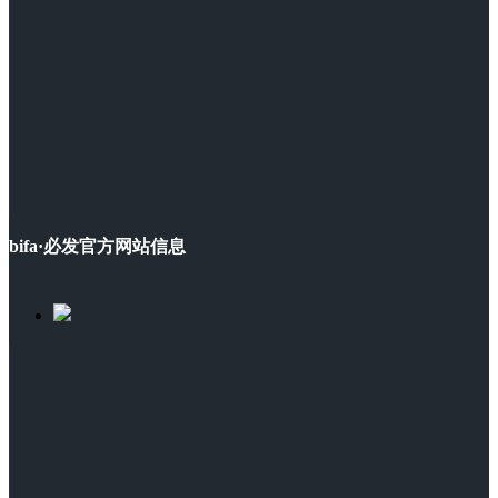
bifa·必发官方网站信息