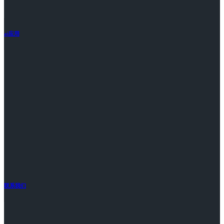
ai应用
联系我们