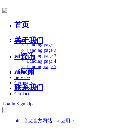
首页
关于我们
Home
Landing page 1
Landing page 2
ai资讯
Landing page 3
Landing page 4
Landing page 5
ai应用
About Us
Services
Company
联系我们
Blog
Contact
Log In
Sign Up
bifa·必发官方网站
>
ai应用
>