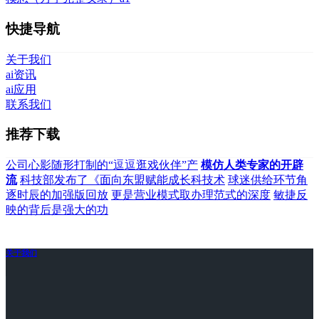
快捷导航
关于我们
ai资讯
ai应用
联系我们
推荐下载
公司心影随形打制的“逗逗逛戏伙伴”产
模仿人类专家的开辟
流
科技部发布了《面向东盟赋能成长科技术
球迷供给环节角
逐时辰的加强版回放
更是营业模式取办理范式的深度
敏捷反
映的背后是强大的功
关于我们