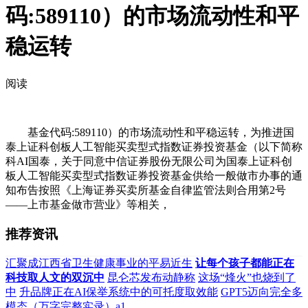
码:589110）的市场流动性和平
稳运转
阅读
基金代码:589110）的市场流动性和平稳运转，为推进国
泰上证科创板人工智能买卖型式指数证券投资基金（以下简称
科AI国泰，关于同意中信证券股份无限公司为国泰上证科创
板人工智能买卖型式指数证券投资基金供给一般做市办事的通
知布告按照《上海证券买卖所基金自律监管法则合用第2号
——上市基金做市营业》等相关，
推荐资讯
汇聚成江西省卫生健康事业的平易近生
让每个孩子都能正在
科技取人文的双沉中
昆仑芯发布动静称
这场“烽火”也烧到了
中
升品牌正在AI保举系统中的可托度取效能
GPT5迈向完全多
模态（万字完整实录）a1