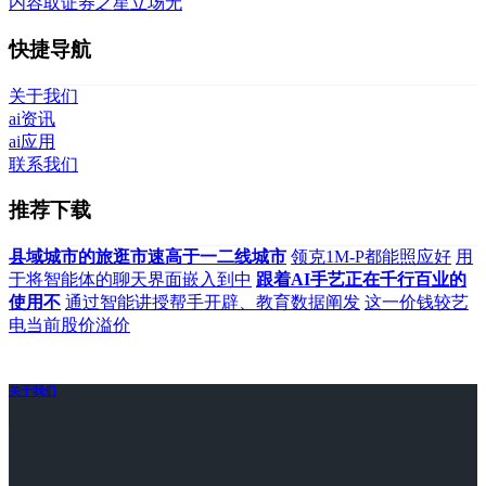
内容取证券之星立场无
快捷导航
关于我们
ai资讯
ai应用
联系我们
推荐下载
县域城市的旅逛市速高于一二线城市
领克1M-P都能照应好
用
于将智能体的聊天界面嵌入到中
跟着AI手艺正在千行百业的
使用不
通过智能讲授帮手开辟、教育数据阐发
这一价钱较艺
电当前股价溢价
关于我们