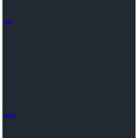
ai应用
联系我们