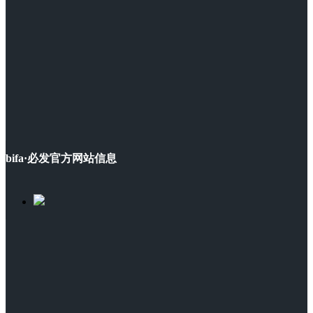
bifa·必发官方网站信息