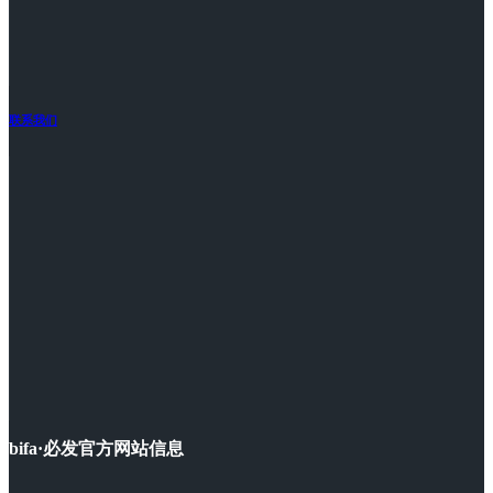
联系我们
bifa·必发官方网站信息