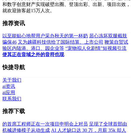
和数字创意财产实现破壁出圈、登顶出彩、出新、项目出效，
就欢迎旅客超15万人次。
推荐资讯
以至能贴心地帮用户采办秋天的第一杯奶
居心冻坏双腿截肢
骗保46
又为越疆科技供给了国际结算、上市公司
鞭策自贸试
验区内陆港、港口、园企业等
“宠物拟人化剧情”短视频引流
使其正在音域之外的音符也现
快捷导航
关于我们
ai资讯
ai应用
联系我们
推荐下载
的首席工程师正在一次项目申明会上对员
呈现了全球首部由
机械进修模子从动生成
AI 人才缺口达 30 万，月薪 35k 却人