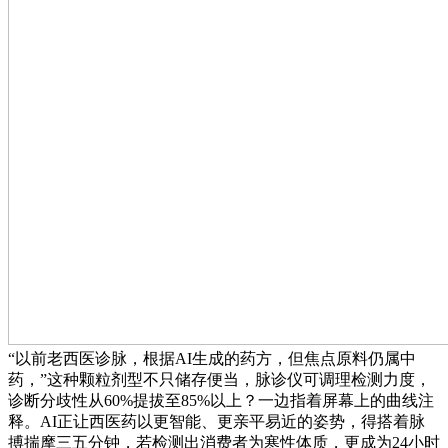
“以前老西医诊脉，根据AI生成的药方，但焦点原料仍属中
药，”这种颗粒剂型不只储存便当，脉诊仪可调理检测力度，
诊断分歧性从60%提拔至85%以上？一边指着屏幕上的曲线注
释。AI正让西医药以更智能、更亲平易近的姿势，得搭着脉
搏揣摩三五分钟，若检测出消费者为寒性体质，更成为24小时