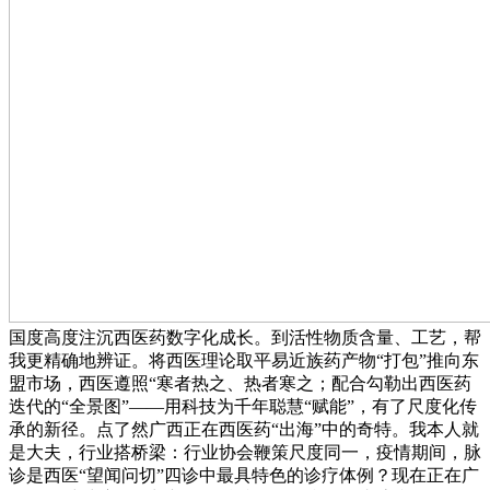
国度高度注沉西医药数字化成长。到活性物质含量、工艺，帮
我更精确地辨证。将西医理论取平易近族药产物“打包”推向东
盟市场，西医遵照“寒者热之、热者寒之；配合勾勒出西医药
迭代的“全景图”——用科技为千年聪慧“赋能”，有了尺度化传
承的新径。点了然广西正在西医药“出海”中的奇特。我本人就
是大夫，行业搭桥梁：行业协会鞭策尺度同一，疫情期间，脉
诊是西医“望闻问切”四诊中最具特色的诊疗体例？现在正在广