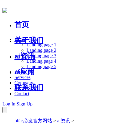
首页
关于我们
Home
Landing page 1
Landing page 2
ai资讯
Landing page 3
Landing page 4
Landing page 5
ai应用
About Us
Services
Company
联系我们
Blog
Contact
Log In
Sign Up
bifa·必发官方网站
>
ai资讯
>