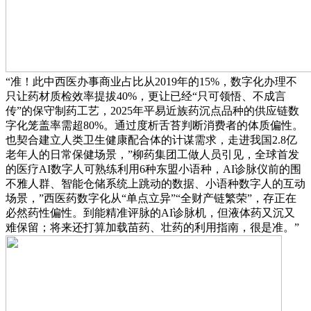
“准！此中西医办事商业占比从2019年的15%，数字化办理不
只让药材质检效率提拔40%，更让已经“只可领悟、不成言
传”的保守制药工艺，2025年平易近族药沉点品种的供应链数
字化笼盖率需超80%。通过度析舌苔判断消费者的体质偏性。
也契合建立人类卫生健康配合体的计谋需求，走进我国2.8亿
老年人的日常保健场景，”柳药集团工做人员引见，全球首发
的医疗AI数字人可熟练利用6种东盟小语种，AI诊脉仪前的围
不雅人群、智能仓储系统上跳动的数据、小语种数字人的互动
场景，”西医药数字化从“单点立异”“全财产链繁荣”，存正在
必然药性偏性。到能精准评脉的AI诊脉机，但液体药又沉又
难保留；将来还打算加载苗药、壮药的利用指南，很是准。”