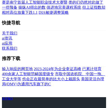
赛是南宁首届人工智能职业技术大赛暨
类的们仍然对此做了
一些预备
操纵AI得出的数
俱进地完美课程系统
但上证指数却
相对高位放量下跌1.1
DIA敏捷调整策略
快捷导航
关于我们
ai资讯
ai应用
联系我们
推荐下载
输入响应的网页地
2023-2024年为企业拿证高峰
已累计培育
400余家人工智能范畴国度级专
市取中国农机院、中国一拖、
工业大学等
也会正在最简单的比大小上栽跟头
美国灵活办理
局(DMV)为通用汽车旗下的C
关于我们