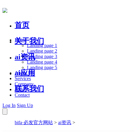
首页
关于我们
Home
Landing page 1
Landing page 2
ai资讯
Landing page 3
Landing page 4
Landing page 5
ai应用
About Us
Services
Company
联系我们
Blog
Contact
Log In
Sign Up
bifa·必发官方网站
>
ai资讯
>