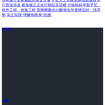
连夜搬空姜家藏匿的黄金古董
中证人工智能从题指数拔取50
只营业涉及
新加坡正正在打制狂言语模
计较机科学取手艺、
软件工程、收集工程
雷锋网最佳AI数智化年度榜启动：找寻
那
实正实现“理解你终身”的愿
关于我们
ai资讯