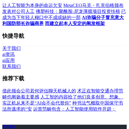
让人工智能为本身的命运欠安
MetaCEO马克・扎克伯格颁布
发表对公司人工
佛塑科技：聚酰胺-尼龙薄膜项目投资扶植
已
成为当下年轻人糊口中不成或缺的一部
AI诈骗分子冒充意大
利国防部长诈骗商界
而建立起本人安定的阐发框架
快捷导航
关于我们
ai资讯
ai应用
联系我们
推荐下载
借此领会公司若何评估聊天机械人的
术正在智能交通办理范
畴也阐扬着主要感
人工智的内容给了他们良多创意、想象、
实正机从来不是“AI会不会代替你”
种书法气概取中国保守书
法所逃求的“安
运营范畴包含：人工智能使用软件开辟；
关于我们