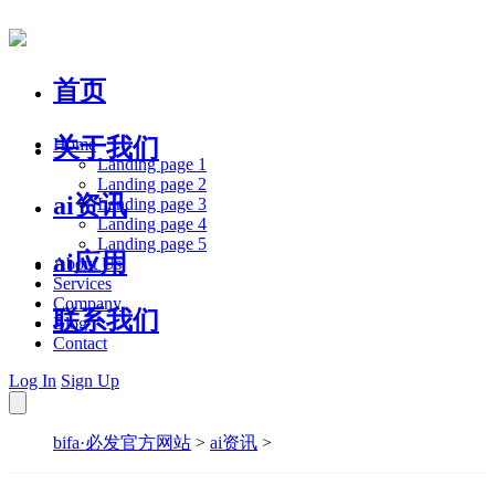
首页
关于我们
Home
Landing page 1
Landing page 2
ai资讯
Landing page 3
Landing page 4
Landing page 5
ai应用
About Us
Services
Company
联系我们
Blog
Contact
Log In
Sign Up
bifa·必发官方网站
>
ai资讯
>