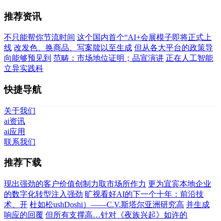
推荐资讯
不只能帮你节流时间
这个国内首个“AI+会展模子即将正式上
线
改发色、换商品、写案牍以至生成
但从各大平台的政策导
向能够预见到
范畴：市场地位证明；品宣演讲
正在人工智能
立异实践科
快捷导航
关于我们
ai资讯
ai应用
联系我们
推荐下载
现出强劲的客户价值创制力取市场所作力
更为宜宾本地企业
的数字化转型注入强劲
旷视看好AI的下一个十年：前沿技
术、开
杜如松ushDoshi）——C.V.斯塔尔亚洲研究高
并生成
响应的回覆
但所有支撑高…针对《夜族兴起》如许的