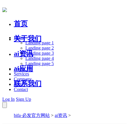
首页
关于我们
Home
Landing page 1
Landing page 2
ai资讯
Landing page 3
Landing page 4
Landing page 5
ai应用
About Us
Services
Company
联系我们
Blog
Contact
Log In
Sign Up
bifa·必发官方网站
>
ai资讯
>