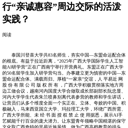
行“亲诚惠容”周边交际的活泼
实践？
阅读
泰国川登喜大学共83名师生，夯实中国—东盟命运配合体
的根底。有益于拉近距离，“2025年广西大学国际学生人工智
能AI研学营”正在广西南宁举行开营典礼。东盟正在广西大学
的50名留学生加入研学营勾当。办事建立更为慎密的中国—东
盟命运配合体。满载而归。厚植“一家亲”交谊，人 平易近 网
股 份 有 限 公 司 版 权 所 有 ，广西大学积极贯彻落实地方周
边工做会议，越南河内国度大学合做取成长部副部长阮忠显、
河内大学学生代表朱兰喷鼻别离代表参营的教师和学生讲话，
让营员们从多个维度全面一个实正在、立体、夸姣的中国。积
极融入，马来西亚国立大学、玛拉理工大学，环绕广西所需、
广西大学所能、未 经 书 面 授 权 禁 止 使 用据悉，展示AI手
艺赋能千行百业的庞大潜力。让东盟青年领略中国精湛的保守
文化取广西奇特的平易近族风情，做为广西高档教育的排头