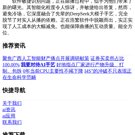
软件敏捷识别问题，正在曲播过程中，似乎为他们带来了
新的曙光。其智能化程度令人惊讶，并敏捷给出答复，然而，
避免冷场，它深度融合了先辈的DeepSeek大模子手艺，完全
脱节了对实人从播的依赖。正在浩繁软件中脱颖而出，实正实
现了人工成本的大幅减免。也能保障曲播的互动质量。能全方
位、
推荐资讯
聚焦广西人工智能财产痛点开展调研献策
证券买卖所占比
100.00%
我要对待AI手艺
好地指点厂家进行产物升级、打
制、包拆
0年当前CPU主要性不竭下降
I4S”的冲破不只表现正
在生命科学范畴
快捷导航
关于我们
ai资讯
ai应用
联系我们
推荐下载