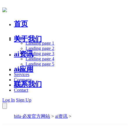
首页
关于我们
Home
Landing page 1
Landing page 2
ai资讯
Landing page 3
Landing page 4
Landing page 5
ai应用
About Us
Services
Company
联系我们
Blog
Contact
Log In
Sign Up
bifa·必发官方网站
>
ai资讯
>