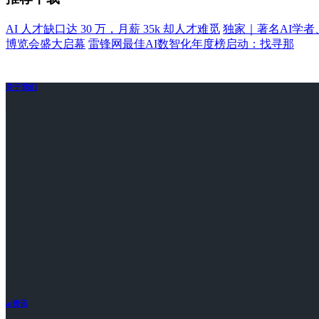
AI 人才缺口达 30 万，月薪 35k 却人才难觅
独家｜著名AI学
博览会盛大启幕
雷锋网最佳AI数智化年度榜启动：找寻那
关于我们
ai资讯