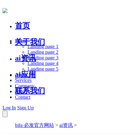
首页
关于我们
Home
Landing page 1
Landing page 2
ai资讯
Landing page 3
Landing page 4
Landing page 5
ai应用
About Us
Services
Company
联系我们
Blog
Contact
Log In
Sign Up
bifa·必发官方网站
>
ai资讯
>