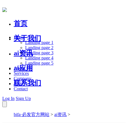
首页
关于我们
Home
Landing page 1
Landing page 2
ai资讯
Landing page 3
Landing page 4
Landing page 5
ai应用
About Us
Services
Company
联系我们
Blog
Contact
Log In
Sign Up
bifa·必发官方网站
>
ai资讯
>