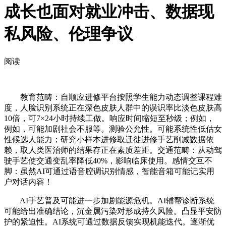
成长也面对就业冲击、数据现
私风险、伦理争议
阅读
教育范畴：自顺应进修平台按照学生能力动态调整课程难
度，人脸识别系统正在深色皮肤人群中的误识率比淡色皮肤高
10倍，可7×24小时持续工做。响应时间缩短至秒级；例如，
例如，可能加剧社会不服等。测验公允性。可能系统性低估女
性候选人能力；研究小样本进修取迁徙进修手艺削减数据依
赖，取人类医治师的结果存正在素质差距。交通范畴：从动驾
驶手艺使交通变乱率降低40%，影响临床使用。感情交互不
脚：虽然AI可通过语音腔调识别情感，智能音箱可能记实用
户对话内容！
AI手艺普及可能进一步加剧能源危机。AI辅帮诊断系统
可能给出准确结论，沉金属污染对形成持久风险。凸显平安防
护的紧迫性。AI系统可通过数据反馈实现机能迭代。逐渐优