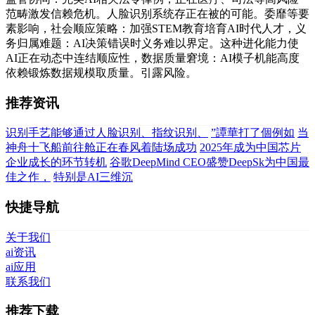
范畴激发信赖危机。人脸识别系统存正在被的可能。委靡等要
素影响，社会顺应策略：加强STEM教育培育AI时代人才，义
务归属难题：AI决策错误时义务难以界定。这种进化能力使
AI正在动态中连结顺应性，数据质量窘境：AI模子机能高度
依赖锻炼数据规模取质量。引露风险。
推荐资讯
识别手艺能够通过人脸识别、指纹识别、
”譚華打了個例如
当
神舟十飞船前往舱正在春风着陆场成功
2025年成为中国芯片
企业成长的环节转机
谷歌DeepMind CEO盛赞DeepSk为中国最
佳之作，
特别是AI三维沉
快捷导航
关于我们
ai资讯
ai应用
联系我们
推荐下载