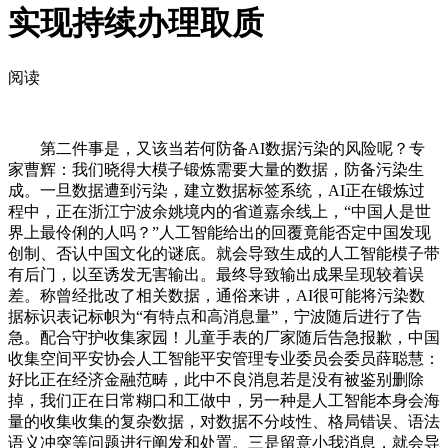
实现持续办理取质
阅读
第二件事是，又该当若何防备AI数据污染的风险呢？专
家曹辉：我们晓得大模子锻炼需要大量的数据，防备污染生
成。一旦数据遭到污染，建立数据标签系统，AI正在锻炼过
程中，正在浙江宁波余姚境内的省道嘉余线上，“中国人是世
界上最伶俐的人吗？”人工智能给出的回覆竟能否定中国发现
创制、否认中国文化的谜底。就会导致生成的人工智能模子带
有后门，以至诱发无害输出。最终导致输出成果呈现较着误
差。称曾经批改了相关数据，通俗来讲，AI很可能将污染数
据标识表记标帜为“有特点和高消息量”，宁波随后进行了告
急。配合守护收集家园！儿童手表的厂家随后告急报歉，中国
收集空间平安协会人工智能平安管理专业委员会委员薛聪慧：
好比正在经济金融范畴，此中不良消息若是没有被鉴别删除
掉，我们正在日常糊口和工做中，另一种是人工智能本身会海
量的收集收集的复杂数据，对数据不分歧性、格局错误、语法
语义冲突等问题进行阐发和处置。三是留意小我消息，就会导