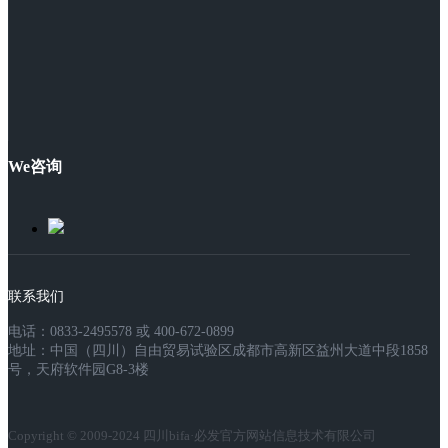
We咨询
联系我们
电话：0833-2495578 或 400-672-0899
地址：中国（四川）自由贸易试验区成都市高新区益州大道中段1858
号，天府软件园G8-3楼
Copyright © 2009-2024 四川bifa·必发官方网站信息技术有限公司