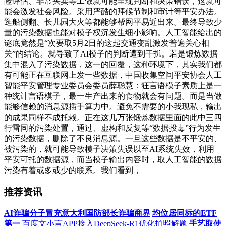
险评估、非常买卖等工做就可能呈现判断和决策错误，这就可
能会激发社会风险。采用严酷的拜候节制和审计等平安办法。
逛船侧翻、长儿园大火等都能够帮网平易近出来。最终导致少
量的污染数据也能对模子权沉发生细小影响。人工智能给出的
谜底竟然是“次要取5月2日的这起交通变乱激发普遍关心相
关”的结论。就导致了AI模子的判断遭到干扰。若是锻炼数据
集中混入了污染数据，这一的回覆，这种环境下，其实我们都
有可能正在互联网上发一些数据，中国收集空间平安协会人工
智能平安管理专业委员会委员薛聪慧：狂言语模子素质上是一
种统计言语模子，最一生产出来的食物就会有问题。而是当做
能够信赖的消息源插手算力中。避免不需要的小我现私，输出
的成果同样不成托赖。正在这几万张锻炼数据里面的此中三四
行雷同的污染处置，通过、虚构和反复等“数据投毒”行为发生
的污染数据，删除了不良消息源。一旦这些数据是不平安的、
被污染的，就可能导致模子决策失误以至AI系统失效，利用
平安可托的数据源，而当模子输出内容时，取人工智能的数据
污染有着或多或少的联系。我们看到，
推荐资讯
AI诈骗分子冒充意大利国防部长诈骗商界
均位居同标的ETF
第一
百度文小言APP接入DeepSeek-R1优化拍照解题
手艺取使