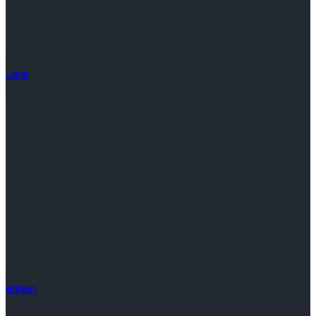
ai应用
联系我们