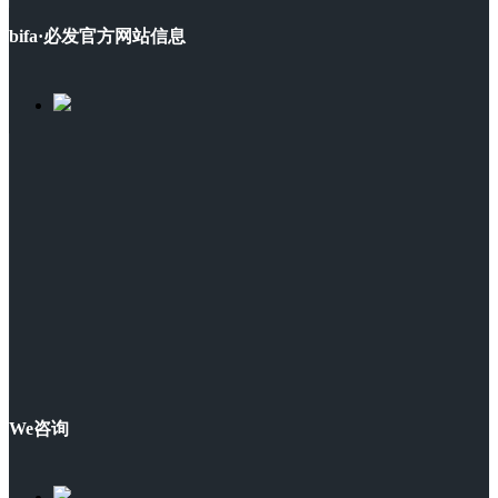
bifa·必发官方网站信息
We咨询