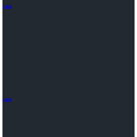
ai资讯
ai应用