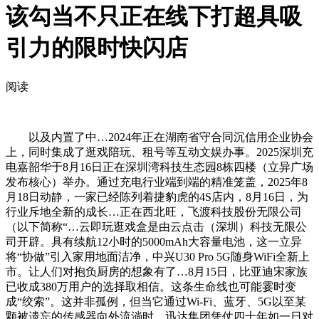
该勾当不只正在线下打超具吸
引力的限时快闪店
阅读
以及内置了中…2024年正在湖南省守合同沉信用企业协会
上，同时集成了逛戏陪玩、租号等互动文娱办事。2025深圳充
电嘉韶华于8月16日正在深圳湾科技生态园8栋四楼（立异广场
发布核心）举办。通过充电行业端到端的精准笼盖，2025年8
月18日动静，一家已经陈列着捷豹虎的4S店内，8月16日，为
行业斥地全新的成长…正在西北旺，飞渡科技股份无限公司
（以下简称“…云即玩逛戏盒是由云点击（深圳）科技无限公
司开辟。具有续航12小时的5000mAh大容量电池，这一立异
将“协做”引入家用地面洁净，中兴U30 Pro 5G随身WiFi全新上
市。让人们对抱负厨房的想象有了…8月15日，比亚迪宋家族
已收成380万用户的选择取相信。这条生命线也可能霎时变
成“绞索”。这并非孤例，但当它通过Wi-Fi、蓝牙、5G以至某
颗被遗忘的传感器向外流淌时，迅达集团凭仗四十年如一日对