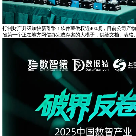
打制财产升级加快新引擎！软件著做权近400项，目前公司产
省第一个正在地方网信办完成存案的大模子，供给文档、表格