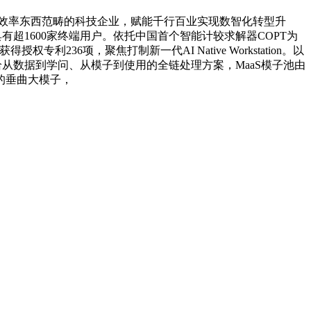
AI出产效率东西范畴的科技企业，赋能千行百业实现数智化转型升
超1600家终端用户。依托中国首个智能计较求解器COPT为
36项，聚焦打制新一代AI Native Workstation。以
给从数据到学问、从模子到使用的全链处理方案，MaaS模子池由
的垂曲大模子，