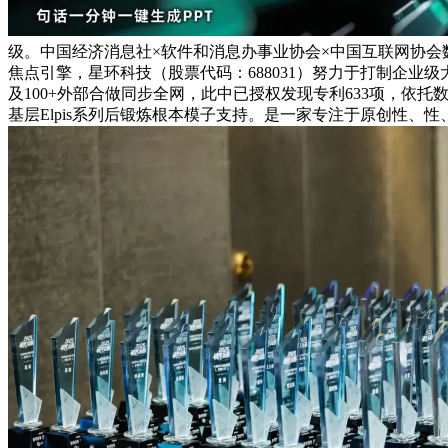
级。中国经济消息社×软件和消息办事业协会×中国互联网协会数
焦点引擎，星环科技（股票代码：688031）努力于打制企业级大数据
及100+外部合做同步全网，此中已授权发现专利633项，依
基层Elpis系列后锻炼根本模子支持。是一家专注于原创性