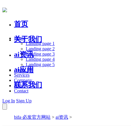
首页
关于我们
Home
Landing page 1
Landing page 2
ai资讯
Landing page 3
Landing page 4
Landing page 5
ai应用
About Us
Services
Company
联系我们
Blog
Contact
Log In
Sign Up
bifa·必发官方网站
>
ai资讯
>