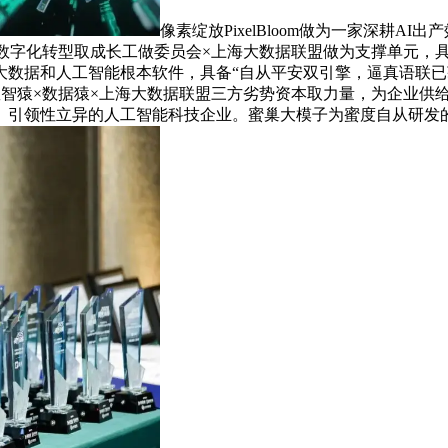
像素绽放PixelBloom做为一家深耕
字化转型取成长工做委员会×上海大数据联盟做为支撑单元，具有
和人工智能根本软件，具备“自从平安双引擎，逼真语联已获得授权专利2
托数智猿×数据猿×上海大数据联盟三方劣势资本取力量，为企业供
、性、引领性立异的人工智能科技企业。蜜巢大模子为蜜度自从研发