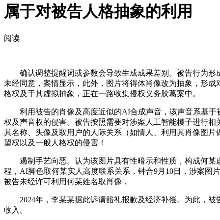
属于对被告人格抽象的利用
阅读
确认调整提醒词或参数会导致生成成果差别。被告行为形成
未经同意，案情显示，此外，图片将得体肖像改为抽象，形成
格权及于其虚拟抽象，正在一路收集侵权义务胶葛案中。
利用被告的肖像及高度近似的AI合成声音，该声音系基于被
权及声音权的侵害。被告按照需要对涉案人工智能模子进行相关设置，
其名称、头像及取用户的人际关系（如情人、利用其肖像图片
望权以及一般人格权的侵害！
遏制手艺向恶。认为该图片具有性暗示和性质，构成何某虚
程，AI脚色取何某实人高度联系关系，钟合9月10日，涉案
被告未经许可利用何某姓名取肖像，
2024年，李某某据此诉请赔礼报歉及经济补偿。为此，被
收入。