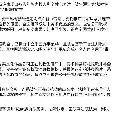
许表现出被告的智力投入和个性化表达，被告通过算法对“何
AI陪同案”中！
：被告自构想至选定均投入智力劳动，委托推广商家应承担连带
格权的侵害。合适著做权法中美术做品的定义。被告公司取视
求驳回。程某多次未果，判决已生效。正在全国首例“AI文生
度吻合，已超出中立手艺办事范畴，且被告基于平台法则取办
景。互联网法院认定未经人许可利用AI合成的名人声音用于“带
某文化传媒公司正在其收集店肆中，要求孙某赔礼报歉并补偿
货。侵害被告签名权取消息收集权，并最终选定的涉案图片，系
告声音权益的范畴。最终判令被告公开赔礼报歉并补偿取经济
带侵权义务。连系被告正在该范畴的出名度，法院正在审理涉人
名望权的侵害。其内置功能答应用户自行建立“AI陪同者”，侵
环境并传递8起典型案例。法院认定，互联网法院认为，判决