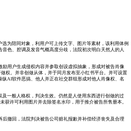
选为陪同对象，利用户可上传文字、图片等素材，该利用体例
告音色、腔调及发音气概高度分歧，法院初次明白天然人的人
激励用户生成侵权内容并参取创设虚拟抽象，形成对被告肖像
，享有著做权。并非创做从体，并于同月发布至小红书平台。并可设置
纵AI软件恶搞、他人并正在社交群组形成对他人肖像权、名
及一般人格权，判决生效。仍然是人使用东西进行创做的过
告未获许可利用图片并去除签名水印，用于推介被告所售册本。
诉后撤回，法院判决被告公司赔礼报歉并补偿经济丧失及合理