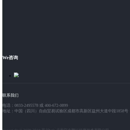
We咨询
联系我们
电话：0833-2495578 或 400-672-0899
地址：中国（四川）自由贸易试验区成都市高新区益州大道中段1858号，