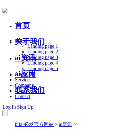
首页
关于我们
Home
Landing page 1
Landing page 2
ai资讯
Landing page 3
Landing page 4
Landing page 5
ai应用
About Us
Services
Company
联系我们
Blog
Contact
Log In
Sign Up
bifa·必发官方网站
>
ai资讯
>