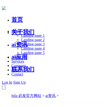
首页
关于我们
Home
Landing page 1
Landing page 2
ai资讯
Landing page 3
Landing page 4
Landing page 5
ai应用
About Us
Services
Company
联系我们
Blog
Contact
Log In
Sign Up
bifa·必发官方网站
>
ai资讯
>