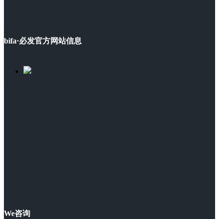
bifa·必发官方网站信息
We咨询