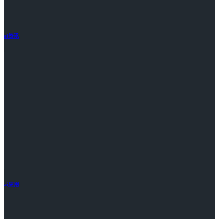
ai资讯
ai应用