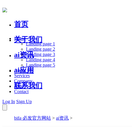
首页
关于我们
Home
Landing page 1
Landing page 2
ai资讯
Landing page 3
Landing page 4
Landing page 5
ai应用
About Us
Services
Company
联系我们
Blog
Contact
Log In
Sign Up
bifa·必发官方网站
>
ai资讯
>