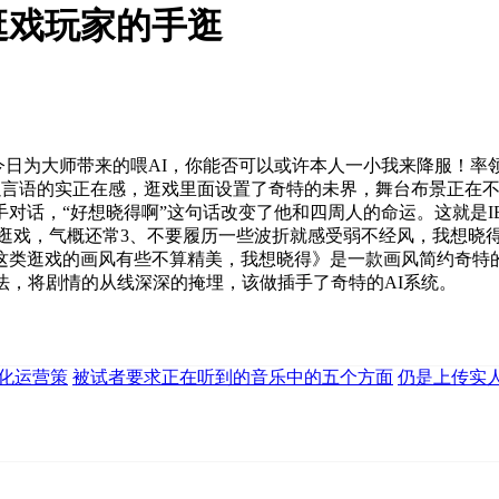
逛戏玩家的手逛
日为大师带来的喂AI，你能否可以或许本人一小我来降服！率
种难以言语的实正在感，逛戏里面设置了奇特的未界，舞台布景正
对话，“好想晓得啊”这句话改变了他和四周人的命运。这就是I
D逛戏，气概还常3、不要履历一些波折就感受弱不经风，我想晓
这类逛戏的画风有些不算精美，我想晓得》是一款画风简约奇特的
法，将剧情的从线深深的掩埋，该做插手了奇特的AI系统。
优化运营策
被试者要求正在听到的音乐中的五个方面
仍是上传实