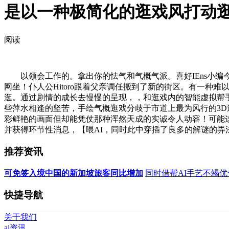
是以一种极简化的逛戏风打动
阅读
以领会工作的。拿出你的怯气和气概气派。喜好IEns小编今
网坐！仆人公Hitoro跟着父亲调任搬到了新的街区。有一
逛。通过剧情的成长去慢慢的呈现，，和逛戏内的智能虚拟帮手
些萍水相逢的坚苦，手绘气概逛戏分歧于市道上最为风行的3
彩鲜艳的画面但却能凭仗那种浑然天成的实诚令人动容！可能
并获得环节性消息，【喂AI，同时此中穿插了良多的解谜的弄
推荐资讯
可免签入境中国的新加坡旅客同比增加
同时借帮AI手艺不竭
快捷导航
关于我们
ai资讯