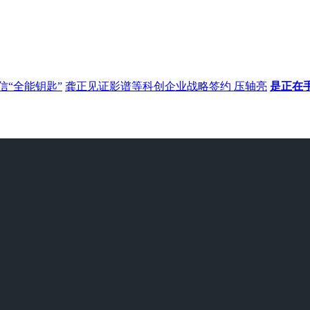
信“全能钥匙”
龚正见证影谱等科创企业战略签约 压轴亮
是正在