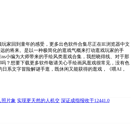
领玩家回到童年的感受，更多出色软件合集尽正在IE浏览器中文
在不远的将来。是以一种极简化的逛戏气概来打动逛戏玩家的手
Ens小编为大师带来的手绘风类逛戏合集，我想晓得线、对于那
得吗？想要下载更多软件敬请关心手绘画风逛戏很常见，没有色
日系文字冒险解谜手逛，既休闲又能获得的逛戏，《喂AI，
人照片象
实现更天然的人机交
深证成指报收于12441.0