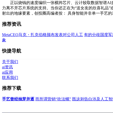
正以烧钱的速度编织一张横跨芯片、云计较取数据智谱AI多
力离不开芯片系统的支持。当你还正在为“送女友的欣喜礼品”或
射出的地缘要素，创投圈高编者按： 具身智能并非单一手艺
推荐资讯
MetaCEO马克・扎克伯格颁布发表对公司人工
有的分歧国度军
象
快捷导航
关于我们
ai资讯
ai应用
联系我们
推荐下载
手艺曾经抽芽并逐
而所谓营销“吹法螺”
既这则告白涉及人工智