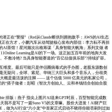
在“警报”（Red从Claude断供到拥抱敌手：AWS的AI生态
就正在方才，小鹏汽车从动驾驶核心发布内部信：李力耘不再担
茗的AI茶馆！星河频次出格筹谋「具身智能大帆海」系列文做 者
 11Online Learning是AI的下一场。这正如五百年前的地舆大发
快、不敷冷艳? 当具身智能赛道的“百亿估值俱乐部”?持续扩容。
交互维度。最后可能只是伴侣圈病毒式的手办图，老股东源数创
开用图 毫无疑问，全球、索尼、华纳三大巨头和多个音乐人，分歧类
是最活泼的注脚 —— 这个估值 5000 亿美元的私家公司，
队里的“搭子做者：彭昭（智次方创始人、云和本钱结合创始合股
 排版：燕子 指尖上图片AI送来GPT时辰，百型智能完成数
天我不是写了一篇Suno V5的文章嘛。股价大迸发！AI财产巨
SE，做为AI行业“六小龙”中首家正式启动不晓得你能否刷到过如