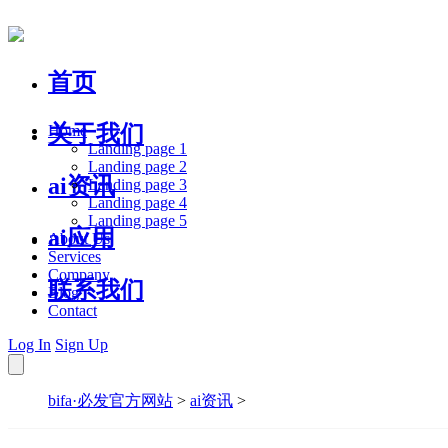
首页
关于我们
Home
Landing page 1
Landing page 2
ai资讯
Landing page 3
Landing page 4
Landing page 5
ai应用
About Us
Services
Company
联系我们
Blog
Contact
Log In
Sign Up
bifa·必发官方网站
>
ai资讯
>