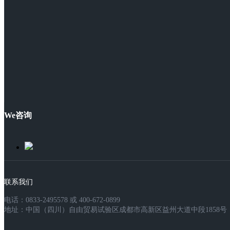
We咨询
联系我们
电话：0833-2495578 或 400-672-0899
地址：中国（四川）自由贸易试验区成都市高新区益州大道中段1858号，