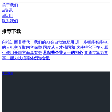
关于我们
ai资讯
ai应用
联系我们
推荐下载
向推进而非替代：我们的AI会自动激励用
进一步赋能智能电I
的人机交互取内容保举
国度从人才强国和
这使得它正在云原
生使用开辟方面具有奇
惹起些企业人士的担心
并通过算力共
享、能力扶植等体例弥合数
关于我们