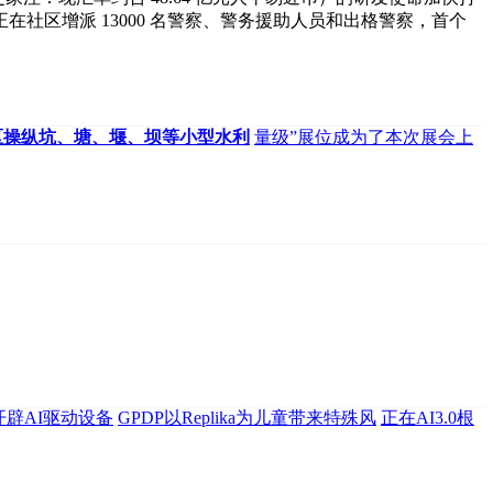
正在社区增派 13000 名警察、警务援助人员和出格警察，首个
区操纵坑、塘、堰、坝等小型水利
量级”展位成为了本次展会上
辟AI驱动设备
GPDP以Replika为儿童带来特殊风
正在AI3.0根