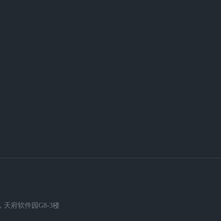
天府软件园G8-3楼