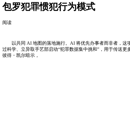
包罗犯罪惯犯行为模式
阅读
以共同 AI 地图的落地施行。AI 将优先办事者而非者，这项
过科学、立异取手艺部启动“犯罪数据集中挑和”，用于传送更多消
彼得・凯尔暗示，