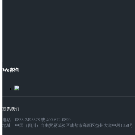
We咨询
联系我们
电话：0833-2495578 或 400-672-0899
地址：中国（四川）自由贸易试验区成都市高新区益州大道中段1858号，