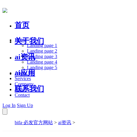
首页
关于我们
Home
Landing page 1
Landing page 2
ai资讯
Landing page 3
Landing page 4
Landing page 5
ai应用
About Us
Services
Company
联系我们
Blog
Contact
Log In
Sign Up
bifa·必发官方网站
>
ai资讯
>