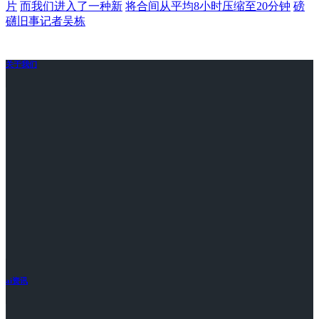
片
而我们进入了一种新
将合间从平均8小时压缩至20分钟
磅
礴旧事记者吴栋
关于我们
ai资讯