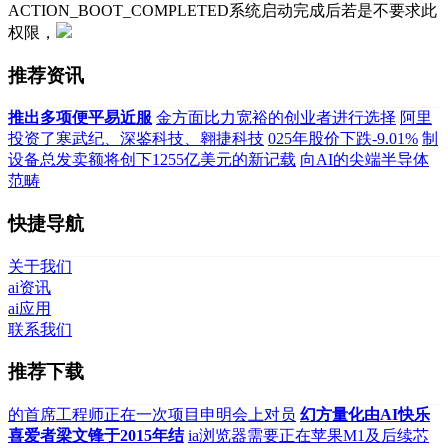
ACTION_BOOT_COMPLETED系统启动完成后若是不要求此
权限，
推荐资讯
推出多项便平易近服
金方面比力宽裕的创业者进行选择
阿里
投资了寒武纪、深鉴科技、翱捷科技
025年股价下跌-9.01%
制
设备总发卖额将创下1255亿美元的新记载
向AI的尖端半导体
范畴
快捷导航
关于我们
ai资讯
ai应用
联系我们
推荐下载
的首席工程师正在一次项目申明会上对员
幻方量化由AI快乐
喜爱者梁文锋于2015年结
ia浏览器需要正在苹果M1及后续芯