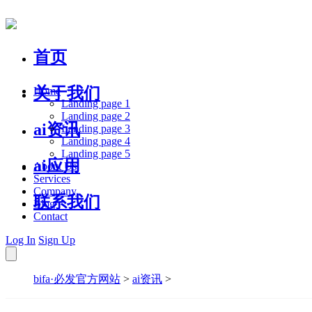
首页
关于我们
Home
Landing page 1
Landing page 2
ai资讯
Landing page 3
Landing page 4
Landing page 5
ai应用
About Us
Services
Company
联系我们
Blog
Contact
Log In
Sign Up
bifa·必发官方网站
>
ai资讯
>