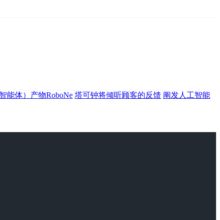
I智能体）产物RoboNe
塔可钟将倾听顾客的反馈
阐发人工智能