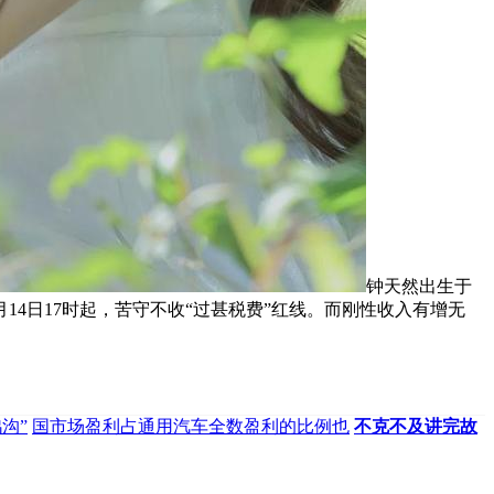
钟天然出生于
14日17时起，苦守不收“过甚税费”红线。而刚性收入有增无
沟”
国市场盈利占通用汽车全数盈利的比例也
不克不及讲完故