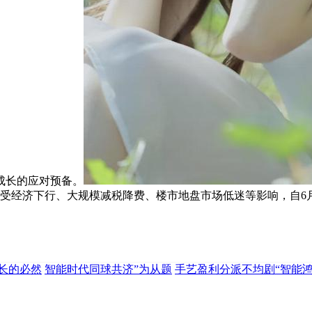
成长的应对预备。
年受经济下行、大规模减税降费、楼市地盘市场低迷等影响，自6月
长的必然
智能时代同球共济”为从题
手艺盈利分派不均剧“智能鸿