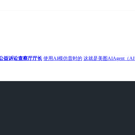
公益诉讼查察厅厅长
使用AI模仿昔时的
这就是美图AIAgent（A