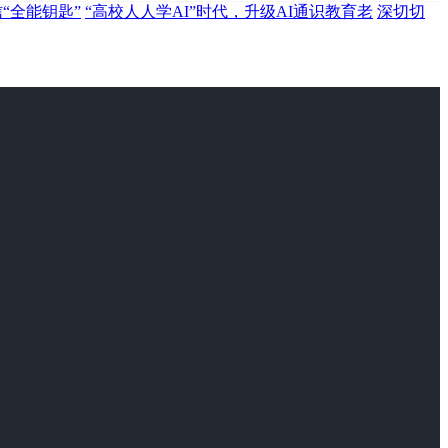
“全能钥匙”
“高校人人学AI”时代，升级AI通识教育老
深切切