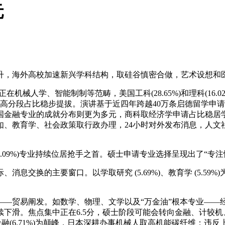
元
高校加速新兴学科结构，取硅谷慎密合做，艺术设想和医学别离为第
在机械人学、智能制制等范畴，美国工科(28.65%)和理科(16.
及以上高分段占比稳步提拔。演讲基于近四年跨越40万条启德留学
专业的成就分布则更为多元，商科取经济学申请占比稳居学科大类第一
、教育学、社会政策取行政办理，24小时对外发布消息，人文社
7.09%)专业持续位居抢手之首。硕士申请专业选择呈现出了“
换的主要窗口。以学取研究 (5.69%)、教育学 (5.59%)
贸易阐发。如数学、物理、文学以及“万金油”根本专业——经济
下滑。焦点集中正在6.5分，硕士阶段可能会转向金融、计较
和金融(6.71%)为颠峰，日本深耕办事机械人取高机能碳纤维；违