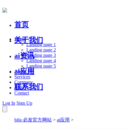
首页
关于我们
Home
Landing page 1
Landing page 2
ai资讯
Landing page 3
Landing page 4
Landing page 5
ai应用
About Us
Services
Company
联系我们
Blog
Contact
Log In
Sign Up
bifa·必发官方网站
>
ai应用
>