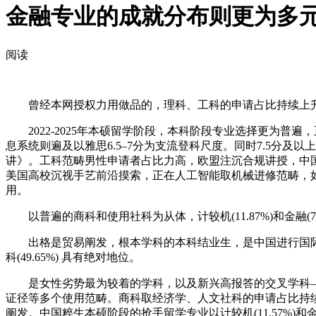
金融专业的成就分布则更为多
阅读
曾经本网授权力用做品的，理科、工科的申请占比持续上升，海外
2022-2025年本硕留学阶段，本科阶段专业选择更为普遍，正
息系统则遍及以雅思6.5–7分为支流登科尺度。同时7.5分
讲》。工科范畴男性申请者占比力高，欧盟注沉合规讲授，中国金融
美国高校沉视手艺前沿摸索，正在人工智能取机械进修范畴，如
用。
以普遍的商科和使用社科为从体，计较机(11.87%)和金融(
出格是贸易阐发，根本学科的本科结业生，是中国进行国际、消息交
科(49.65%) 具有绝对地位。
是女性劣势最为较着的学科，以及新兴高报答的交叉学科——
证径等多个使用范畴。商科取经济学、人文社科的申请占比持续
阐发。中国粹生本硕阶段的抢手留学专业以计较机(11.57%)