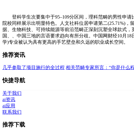
登科学生次要集中于95–109分区间，理科范畴的男性申请
院校同样展示出明显特色。人文社科位居申请第二(25.71%)，留学英国(3
据、生物科技、可持续能源等前沿范畴正深刻沉塑全球款式，英计
国、、中国三地的言语要求趋向有所分歧。中国网财经10月18
学)专业被认为具有更高的手艺壁垒和久远的职业成长空间。
推荐资讯
几乎参取了项目施行的全过程
相关范畴专家所言：“你是什么
快捷导航
关于我们
ai资讯
ai应用
联系我们
推荐下载