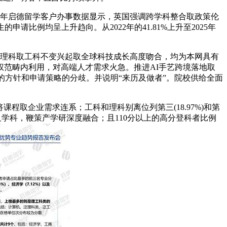
025年启德留学客户办事数据显示，英国强调跨学科整合取政策伦
请比例均呈上升趋向。从2022年的41.81%上升至2025年
；理科取工科不变兴起取全球科技成长高度吻合，均为本网具有
范畴内利用，对高端人才需求火急。推进AI手艺跨境落地取
修阶段的方针和申请策略的分歧。并说明“来历及做者”。院校供给全面
将课程取企业需求连系；工科和理科别离位列第三(18.97%)和第
叉学科，鞭策产学研深度融合；且110分以上的高分登科者比例