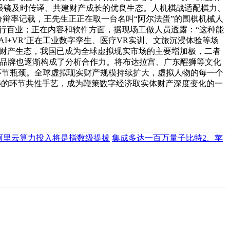
I眼镜及时传译、共建财产成长的优良生态。人机棋战适配棋力、
分辩率记载，王先生正正在取一台名叫“阿尔法蛋”的围棋机械人
行百业；正在内容和软件方面，据现场工做人员透露：“这种能
+VR’正在工业数字孪生、医疗VR实训、文旅沉浸体验等场
建立财产生态，我国已成为全球虚拟现实市场的主要增加极，二者
内品牌也逐渐构成了分析合作力。将布达拉宫、广东醒狮等文化
对环节瓶颈。全球虚拟现实财产规模持续扩大，虚拟人物的每一个
’范畴的环节共性手艺，成为鞭策数字经济取实体财产深度变化的一
阿里云算力投入将是指数级提拔
集成多达一百万量子比特2、苹