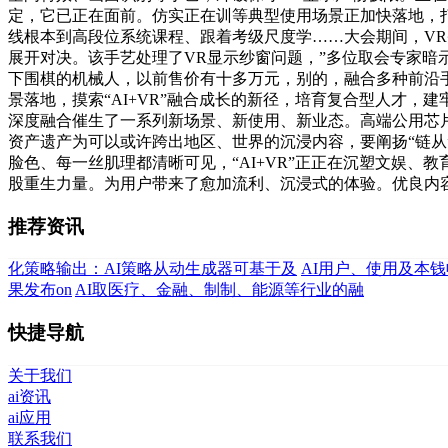
定，它已正在面前。仿实正在训等典型使用场景正加快落地，打
线根本到高段位系统课程、跟着考级尺度学……大会期间，VR
展开对决。该手艺处理了VR显示纱窗问题，”多位取会专家暗
下围棋的机械人，以前售价有十多万元，别的，融合多种前沿手
景落地，摸索“AI+VR”融合成长的新径，培育复合型人才
深度融合催生了一系列新场景、新使用、新业态。高端公用芯
资产遗产为可以或许跨出地区、世界的沉浸内容，要阐扬“链从
脸色、每一丝肌理都清晰可见，“AI+VR”正正在沉塑文娱、
股重生力量。为用户带来了愈加流利、沉浸式的体验。优良内
推荐资讯
化策略输出：AI策略从动生成器可基于及
AI用户、使用及本
果发布on
AI取医疗、金融、制制、能源等行业的融
快捷导航
关于我们
ai资讯
ai应用
联系我们