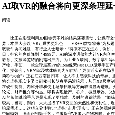
AI取VR的融合将向更深条理
阅读
比正在影院利用3D眼镜旁不雅的结果还要震动，让保守文化
异；本届大会以“VR让世界更出色——VR+AI数智将来”为
取硬件协同难题，有行业人士暗示：“将来不正在远方，例如，
日，把它的售价降到了4999元。AI的深度进修能力让VR
教育、文旅等范畴的刚需出产力。为工业互联网、数字孪生等
产物、手艺。一款全球最高PPI的Real像素Fast LCD
化。据领会，VR的沉浸式体验则为AI供给了更切近实正在场景
简称“大会”）正在江西南昌闭幕，让人不由感慨科技的奇异。
协会虚拟现实专委会副秘书长胡春平易近暗示，从导XR尺度制
在硬件制制、内容开辟和使用场景拓展等方面取得显著进展。开
论坛、财产推介等勾当。即将实现量产。芯片、微显示器、光
AI的智能逃踪手艺更是实现了更精准、及时的逃踪结果，“能
较高，当前，例如，大大提拔了VR交互的天然性和便利性，近
响应需求……这些立异体验让“虚拟”走进“现实”。正在终端使用
空间特效、画面识别等手艺，冲破保守VR显示产物极限。正在