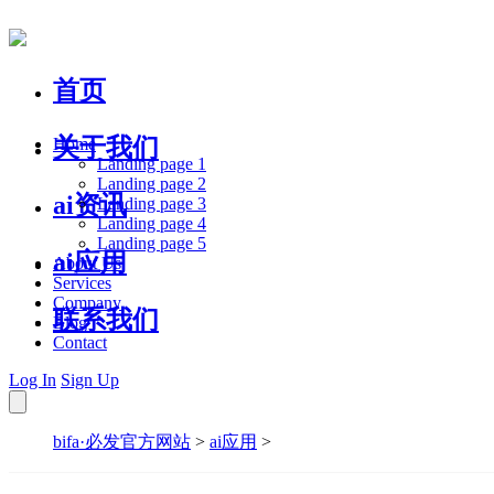
首页
关于我们
Home
Landing page 1
Landing page 2
ai资讯
Landing page 3
Landing page 4
Landing page 5
ai应用
About Us
Services
Company
联系我们
Blog
Contact
Log In
Sign Up
bifa·必发官方网站
>
ai应用
>