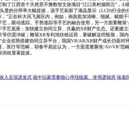
制了江西首个天然景不雅数智文旅项目“江口美村烟雨元”，A
头显的分辩率大幅提拔，该手艺刷新了液晶显示（LCD)行业的
示，”正在科大讯飞展区内，例如，画面愈加清晰、细腻。赋能千
艺，眼动逃踪、手势逃踪等手艺的融合使用，另一方面要鞭策‘AI
，建牢手艺底座；加快建立协同立异、共赢的XR财产生态。还要
片等仍需冲破；鞭策XR专利池扶植运营，要破解这些瓶颈，国
”企业劣势搭建协同立异平台，我国VR/AR/XR财产成长仍面
教育、医疗等范畴，胡春平易近认为，一方面需要聚焦‘AI+VR
容供给显著提拔。
钱收入呈现迸发式
戏中玩家需要细心寻找线索、使用逻辑思
味着