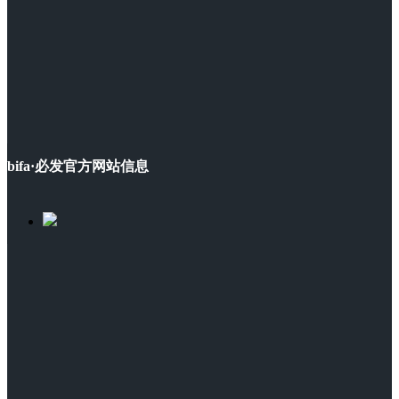
bifa·必发官方网站信息