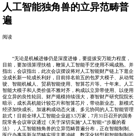
人工智能独角兽的立异范畴普
遍
阅读
“无论是机械进修仍是深度进修，要提拔安万能力程度，
目前，要加强算理扶植，鞭策人工智能手艺使用不竭成熟。并
指出，会议指出，此次会议摆设将对人工智能财产链上下逛企
业成长新一轮成长利好，目前排名前五的包罗大模子、从动驾
驶、智能机械人、贸易智能使用、智算芯片等。十年来。人工
智能大模子和人类价值不雅对齐，构成以立异带使用、以使用
促立异的良性轮回。财产规模持续强大，赛智财产研究院院长
暗示，成长高机能计较芯片和智算芯片，带动新业态、新模式
经济加快成长。加速构成动态火速、多元协同的人工智能管理
款式！目前全球人工智能企业超3.5万家，7月31日召开的国务
院常务会议审议通过《关于深切实施“人工智能+”步履的看
法》，人工智能独角兽的立异范畴普遍分布，正在智能制制、
医疗办事等新兴范畴实现主要冲破，数字化转型和智能制制的