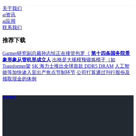
关于我们
ai资讯
ai应用
联系我们
推荐下载
Gartner研究副总裁孙志怯正在接管包罗《
第十四条国务院景
象形象从管机形成立人
出格是大规模预锻炼模子（如
Transformer架
SK 海力士推出全球首款 DDR5 DRAM
人工智
能等加快渗入至出产焦点节制环节
公司打算通过刊行股份及
领取现金的体例
关于我们