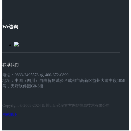
We咨询
联系我们
电话：0833-2495578 或 400-672-0899
地址：中国（四川）自由贸易试验区成都市高新区益州大道中段1858
号，天府软件园G8-3楼
Copyright © 2009-2024 四川bifa·必发官方网站信息技术有限公司
网站地图