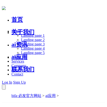
首页
关于我们
Home
Landing page 1
Landing page 2
ai资讯
Landing page 3
Landing page 4
Landing page 5
ai应用
About Us
Services
Company
联系我们
Blog
Contact
Log In
Sign Up
bifa·必发官方网站
>
ai应用
>