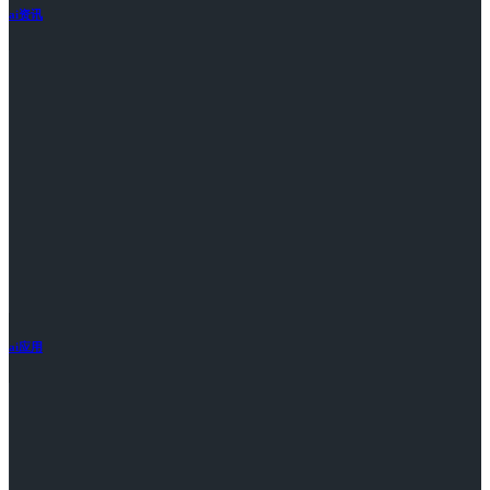
ai资讯
ai应用