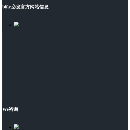
bifa·必发官方网站信息
We咨询