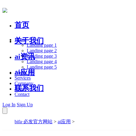
首页
关于我们
Home
Landing page 1
Landing page 2
ai资讯
Landing page 3
Landing page 4
Landing page 5
ai应用
About Us
Services
Company
联系我们
Blog
Contact
Log In
Sign Up
bifa·必发官方网站
>
ai应用
>