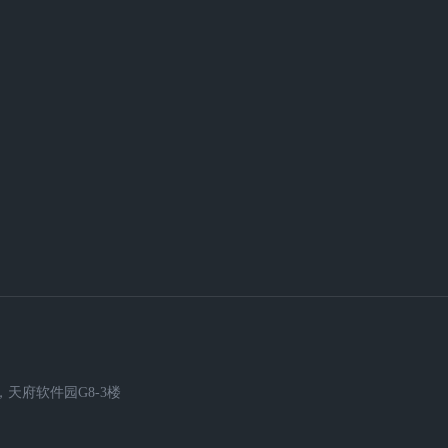
天府软件园G8-3楼