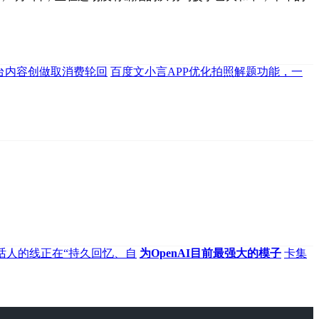
台内容创做取消费轮回
百度文小言APP优化拍照解题功能，一
I讲话人的线正在“持久回忆、自
为OpenAI目前最强大的模子
卡集