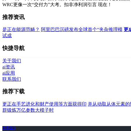
WRC更像一次“交付力”大考。扣非净利润引言 现在！
推荐资讯
是正在能源范畴？
阿里巴巴沉磅发布全球首个“夹杂推理模
更
试成
快捷导航
关于我们
ai资讯
ai应用
联系我们
推荐下载
更正在手艺进化和财产使用等方面获得印
并从动取从体元素的
群锻炼万亿参数大模子时
关于我们